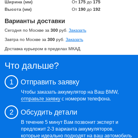
Ширина (мм)
От
175
до
175
Высота (мм)
От
190
до
192
Варианты доставки
Сегодня по Москве за
300
руб.
Заказать
Завтра по Москве за
300
руб.
Заказать
Доставка курьером в пределах МКАД.
Что дальше?
1
Отправить заявку
Чтобы заказать аккумулятор на Ваш BMW,
отправьте заявку
с номером телефона.
2
Обсудить детали
В течение 5 минут Вам позвонит эксперт и
предложит 2-3 варианта аккумуляторов,
которые идеально подходят на ваш автомобиль