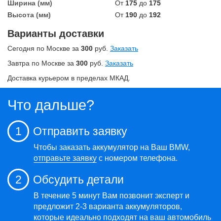
Ширина (мм)
От
175
до
175
Высота (мм)
От
190
до
192
Варианты доставки
Сегодня по Москве за
300
руб.
Заказать
Завтра по Москве за
300
руб.
Заказать
Доставка курьером в пределах МКАД.
Что дальше?
1
Отправить заявку
Чтобы заказать аккумулятор на Ваш BMW,
отправьте заявку
с номером телефона.
2
Обсудить детали
В течение 5 минут Вам позвонит эксперт и
предложит 2-3 варианта аккумуляторов,
которые идеально подходят на ваш автомобиль