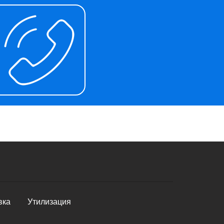
вка
Утилизация