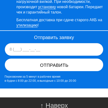
нагрузочной вилкой. При необходимости,
производит
установку
новой батареи. Передает
чек и гарантийный талон.
Бесплатная доставка при сдаче старого АКБ на
утилизацию
!
Отправить заявку
ОТПРАВИТЬ
Перезвоним за 5 минут в рабочее время
в будни с 8:00 до 22:00, в выходные с 10:00 до 20:00
↑
Наверх