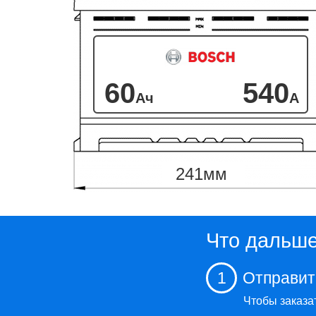
60
540
Ач
А
241
мм
Что дальш
1
Отправит
Чтобы заказа