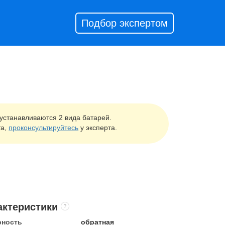
Подбор экспертом
устанавливаются 2 вида батарей.
та,
проконсультируйтесь
у эксперта.
актеристики
рность
обратная