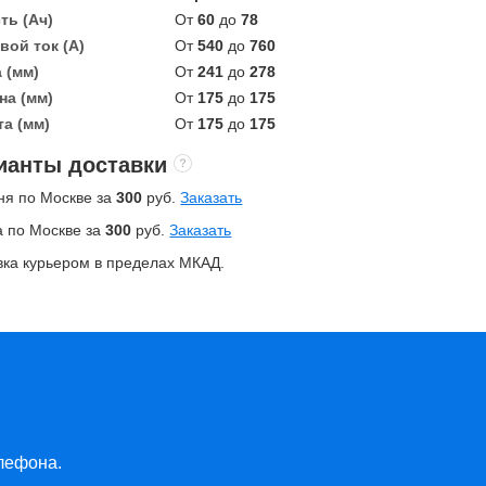
ть (Ач)
От
60
до
78
вой ток (А)
От
540
до
760
 (мм)
От
241
до
278
а (мм)
От
175
до
175
а (мм)
От
175
до
175
ианты доставки
ня по Москве за
300
руб.
Заказать
а по Москве за
300
руб.
Заказать
вка курьером в пределах МКАД.
лефона.