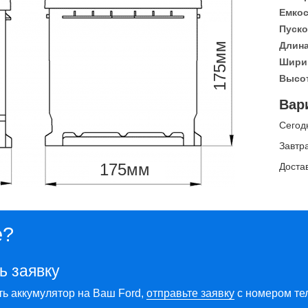
Емкос
Пуско
Длина
мм
Ширин
175
Высот
Вар
Сегод
Завтр
175
мм
Доста
е?
ь заявку
ть аккумулятор на Ваш Ford,
отправьте заявку
с номером те