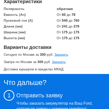
Характеристики
Полярность
обратная
Емкость (Ач)
От
60
до
78
Пусковой ток (А)
От
540
до
760
Длина (мм)
От
241
до
278
Ширина (мм)
От
175
до
175
Высота (мм)
От
175
до
175
Варианты доставки
Сегодня по Москве за
300
руб.
Заказать
Завтра по Москве за
300
руб.
Заказать
Доставка курьером в пределах МКАД.
Что дальше?
1
Отправить заявку
Чтобы заказать аккумулятор на Ваш Ford,
отправьте заявку
с номером телефона.