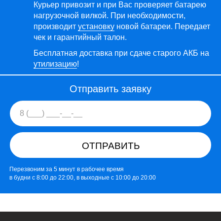
Курьер привозит и при Вас проверяет батарею
нагрузочной вилкой. При необходимости,
производит
установку
новой батареи. Передает
чек и гарантийный талон.
Бесплатная доставка при сдаче старого АКБ на
утилизацию
!
Отправить заявку
ОТПРАВИТЬ
Перезвоним за 5 минут в рабочее время
в будни с 8:00 до 22:00, в выходные с 10:00 до 20:00