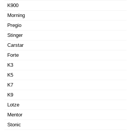
K900
Morning
Pregio
Stinger
Carstar
Forte
K3
K5
K7
K9
Lotze
Mentor
Stonic