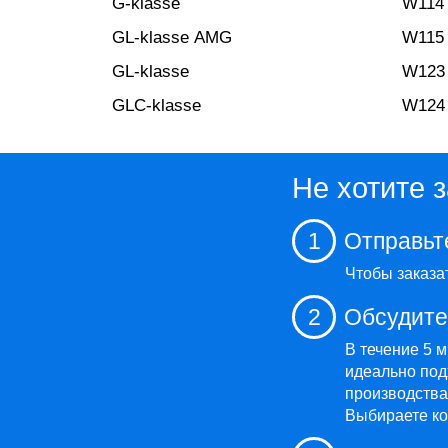
G-klasse
W114
GL-klasse AMG
W115
GL-klasse
W123
GLC-klasse
W124
Не хотите 
1
Отправьт
Чтобы заказа
2
Обсудите
В течение 5 
идеально под
производства,
Выбираете ко