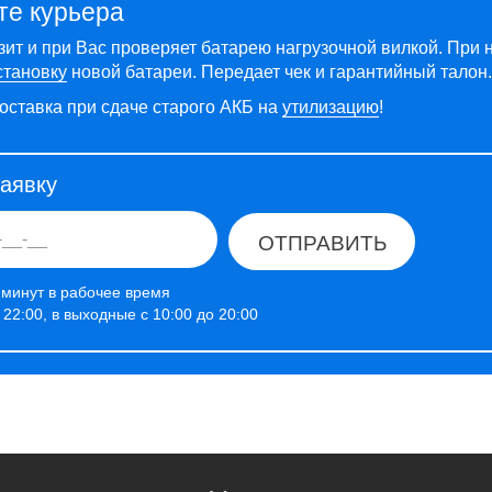
те курьера
зит и при Вас проверяет батарею нагрузочной вилкой. При 
становку
новой батареи. Передает чек и гарантийный талон.
оставка при сдаче старого АКБ на
утилизацию
!
заявку
ОТПРАВИТЬ
 минут в рабочее время
о 22:00, в выходные с 10:00 до 20:00