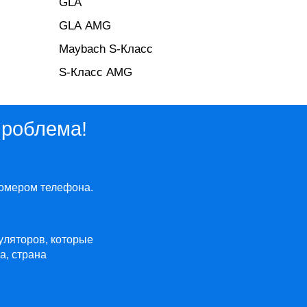
GLA
GLA AMG
Maybach S-Класс
S-Класс AMG
проблема!
омером телефона.
муляторов, которые
а, страна