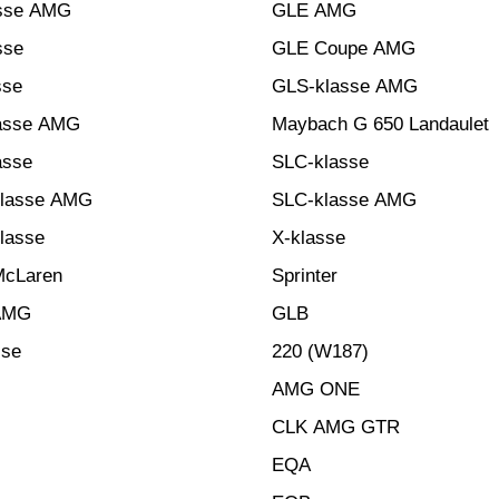
sse AMG
GLE AMG
sse
GLE Coupe AMG
sse
GLS-klasse AMG
asse AMG
Maybach G 650 Landaulet
asse
SLC-klasse
klasse AMG
SLC-klasse AMG
lasse
X-klasse
McLaren
Sprinter
AMG
GLB
sse
220 (W187)
AMG ONE
CLK AMG GTR
EQA