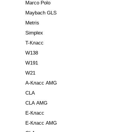
Marco Polo
Maybach GLS
Metris
Simplex
T-Класс
W138
W191
W21
A-Класс AMG
CLA
CLA AMG
E-Класс
E-Класс AMG