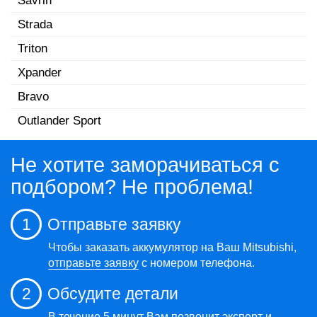
Savrin
Strada
Triton
Xpander
Bravo
Outlander Sport
Не хотите заморачиваться с
подбором? Не проблема!
1
Отправьте заявку
Чтобы заказать аккумулятор на Ваш Mitsubishi,
отправьте заявку
с номером телефона.
2
Обсудите детали
В течение 5 минут Вам позвонит эксперт и