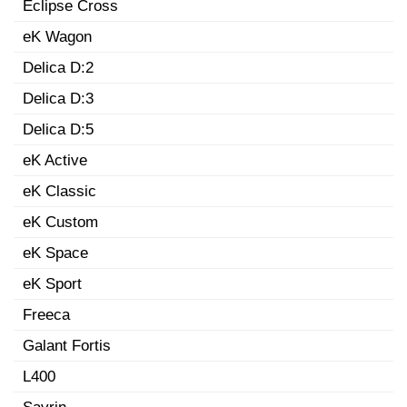
Eclipse Cross
eK Wagon
Delica D:2
Delica D:3
Delica D:5
eK Active
eK Classic
eK Custom
eK Space
eK Sport
Freeca
Galant Fortis
L400