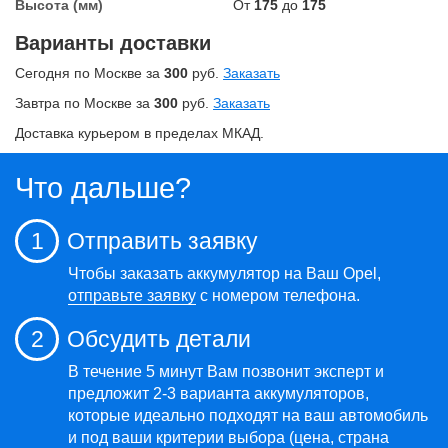
Высота (мм)
От
175
до
175
Варианты доставки
Сегодня по Москве за
300
руб.
Заказать
Завтра по Москве за
300
руб.
Заказать
Доставка курьером в пределах МКАД.
Что дальше?
1
Отправить заявку
Чтобы заказать аккумулятор на Ваш Opel,
отправьте заявку
с номером телефона.
2
Обсудить детали
В течение 5 минут Вам позвонит эксперт и
предложит 2-3 варианта аккумуляторов,
которые идеально подходят на ваш автомобиль
и под ваши критерии выбора (цена, страна