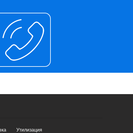
вка
Утилизация