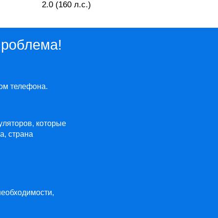
2.0 (160 л.с.)
проблема!
ом телефона.
муляторов, которые
а, страна
необходимости,