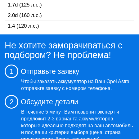
1.7d (125 л.с.)
2.0d (160 л.с.)
1.4 (120 л.с.)
Не хотите заморачиваться с
подбором? Не проблема!
1
Отправьте заявку
Чтобы заказать аккумулятор на Ваш Opel Astra,
отправьте заявку
с номером телефона.
2
Обсудите детали
В течение 5 минут Вам позвонит эксперт и
предложит 2-3 варианта аккумуляторов,
которые идеально подходят на ваш автомобиль
и под ваши критерии выбора (цена, страна