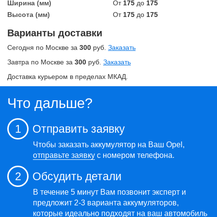
Ширина (мм)
От
175
до
175
Высота (мм)
От
175
до
175
Варианты доставки
Сегодня по Москве за
300
руб.
Заказать
Завтра по Москве за
300
руб.
Заказать
Доставка курьером в пределах МКАД.
Что дальше?
1
Отправить заявку
Чтобы заказать аккумулятор на Ваш Opel,
отправьте заявку
с номером телефона.
2
Обсудить детали
В течение 5 минут Вам позвонит эксперт и
предложит 2-3 варианта аккумуляторов,
которые идеально подходят на ваш автомобиль