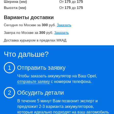
Ширина (мм)
От
175
до
175
Высота (мм)
От
175
до
175
Варианты доставки
Сегодня по Москве за
300
руб.
Заказать
Завтра по Москве за
300
руб.
Заказать
Доставка курьером в пределах МКАД.
Что дальше?
1
Отправить заявку
Чтобы заказать аккумулятор на Ваш Opel,
отправьте заявку
с номером телефона.
2
Обсудить детали
В течение 5 минут Вам позвонит эксперт и
предложит 2-3 варианта аккумуляторов,
которые идеально подходят на ваш автомобиль