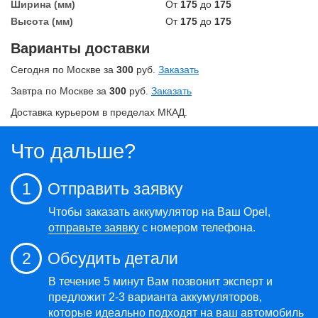
Ширина (мм)
От
175
до
175
Высота (мм)
От
175
до
175
Варианты доставки
Сегодня по Москве за
300
руб.
Заказать
Завтра по Москве за
300
руб.
Заказать
Доставка курьером в пределах МКАД.
Что дальше?
1
Отправить заявку
Чтобы заказать аккумулятор на Ваш Opel,
отправьте заявку
с номером телефона.
2
Обсудить детали
В течение 5 минут Вам позвонит эксперт и
предложит 2-3 варианта аккумуляторов,
которые идеально подходят на ваш автомобиль