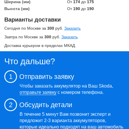
Ширина (мм)
От
174
до
175
Высота (мм)
От
190
до
190
Варианты доставки
Сегодня по Москве за
300
руб.
Заказать
Завтра по Москве за
300
руб.
Заказать
Доставка курьером в пределах МКАД.
Что дальше?
1
Отправить заявку
Чтобы заказать аккумулятор на Ваш Skoda,
отправьте заявку
с номером телефона.
2
Обсудить детали
В течение 5 минут Вам позвонит эксперт и
предложит 2-3 варианта аккумуляторов,
которые идеально подходят на ваш автомобиль