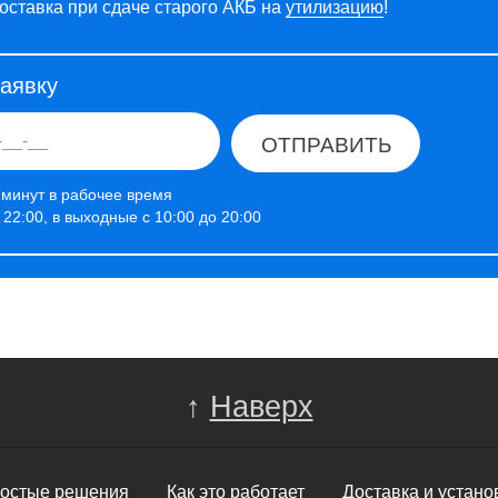
оставка при сдаче старого АКБ на
утилизацию
!
заявку
ОТПРАВИТЬ
 минут в рабочее время
о 22:00, в выходные с 10:00 до 20:00
↑
Наверх
остые решения
Как это работает
Доставка и устано