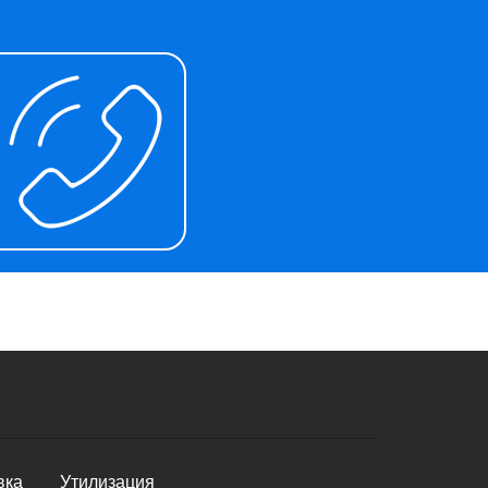
вка
Утилизация