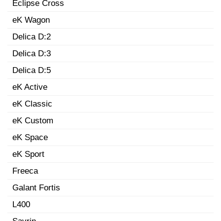
Eclipse Cross
eK Wagon
Delica D:2
Delica D:3
Delica D:5
eK Active
eK Classic
eK Custom
eK Space
eK Sport
Freeca
Galant Fortis
L400