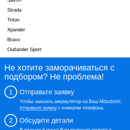
Savrin
Strada
Triton
Xpander
Bravo
Outlander Sport
Не хотите заморачиваться с
подбором? Не проблема!
1
Отправьте заявку
Чтобы заказать аккумулятор на Ваш Mitsubishi,
отправьте заявку
с номером телефона.
2
Обсудите детали
В течение 5 минут Вам позвонит эксперт и