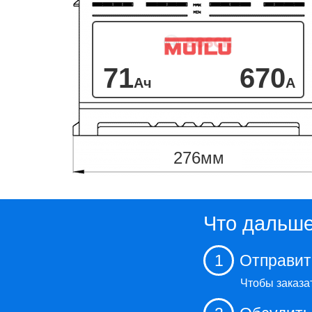
71
670
Ач
А
276
мм
Что дальш
1
Отправит
Чтобы заказа