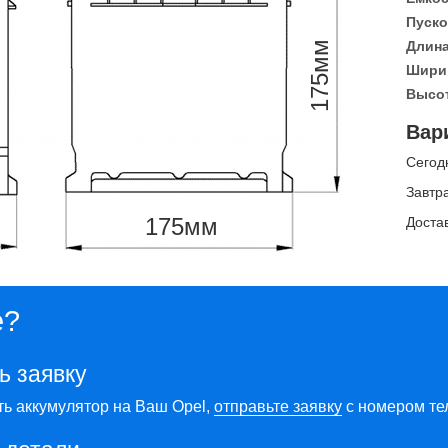
Пуско
Длина
мм
Ширин
175
Высот
Вар
Сегод
Завтр
175
мм
Доста
е?
ь заявку
ть аккумулятор на Ваш Opel,
отправьте заявку
с номером те