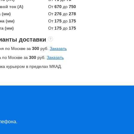
вой ток (А)
От
670
до
750
 (мм)
От
276
до
278
а (мм)
От
175
до
175
а (мм)
От
175
до
175
ианты доставки
ня по Москве за
300
руб.
Заказать
а по Москве за
300
руб.
Заказать
вка курьером в пределах МКАД.
лефона.