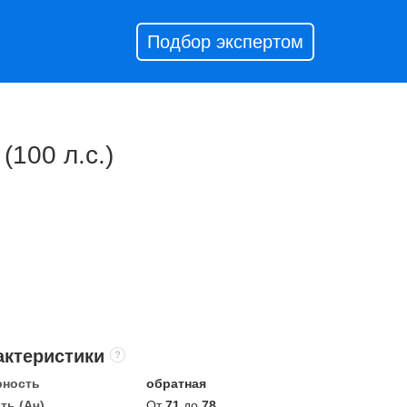
Подбор экспертом
(100 л.с.)
актеристики
рность
обратная
ть (Ач)
От
71
до
78