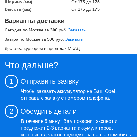
Ширина (мм)
От
175
до
175
Высота (мм)
От
175
до
175
Варианты доставки
Сегодня по Москве за
300
руб.
Заказать
Завтра по Москве за
300
руб.
Заказать
Доставка курьером в пределах МКАД.
Что дальше?
1
Отправить заявку
Чтобы заказать аккумулятор на Ваш Opel,
отправьте заявку
с номером телефона.
2
Обсудить детали
В течение 5 минут Вам позвонит эксперт и
предложит 2-3 варианта аккумуляторов,
которые идеально подходят на ваш автомобиль