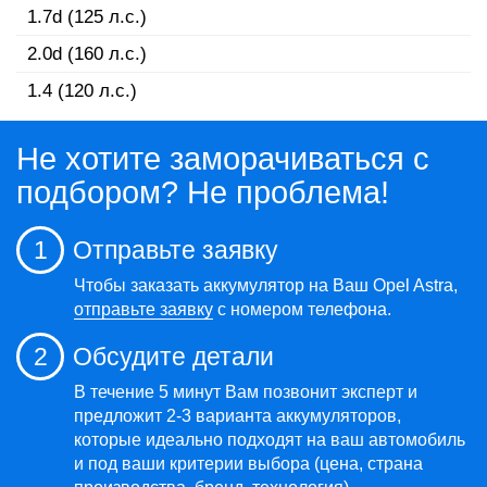
1.7d (125 л.с.)
2.0d (160 л.с.)
1.4 (120 л.с.)
Не хотите заморачиваться с
подбором? Не проблема!
1
Отправьте заявку
Чтобы заказать аккумулятор на Ваш Opel Astra,
отправьте заявку
с номером телефона.
2
Обсудите детали
В течение 5 минут Вам позвонит эксперт и
предложит 2-3 варианта аккумуляторов,
которые идеально подходят на ваш автомобиль
и под ваши критерии выбора (цена, страна