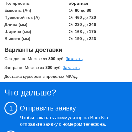
Полярность
обратная
Емкость (Ач)
От
60
до
80
Пусковой ток (А)
От
460
до
720
Длина (мм)
От
230
до
246
Ширина (мм)
От
168
до
175
Высота (мм)
От
190
до
226
Варианты доставки
Сегодня по Москве за
300
руб.
Заказать
Завтра по Москве за
300
руб.
Заказать
Доставка курьером в пределах МКАД.
Что дальше?
1
Отправить заявку
Чтобы заказать аккумулятор на Ваш Kia,
отправьте заявку
с номером телефона.