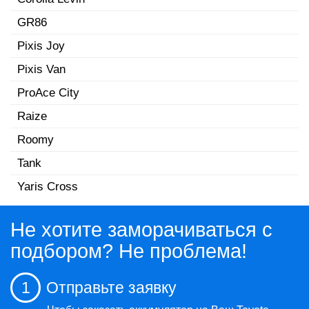
GR86
Pixis Joy
Pixis Van
ProAce City
Raize
Roomy
Tank
Yaris Cross
Не хотите заморачиваться с
подбором? Не проблема!
1
Отправьте заявку