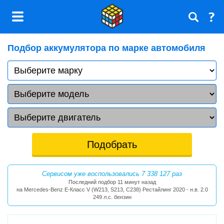
Подбор аккумулятора
по марке автомобиля
Подобрать
Сервисом уже воспользовались
7 338 127
раз
Последний подбор 11 минут назад
на Mercedes-Benz E-Класс V (W213, S213, C238) Рестайлинг 2020 - н.в. 2.0
249 л.с. бензин