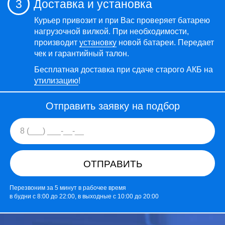
3
Доставка и установка
Курьер привозит и при Вас проверяет батарею
нагрузочной вилкой. При необходимости,
производит
установку
новой батареи. Передает
чек и гарантийный талон.
Бесплатная доставка при сдаче старого АКБ на
утилизацию
!
Отправить заявку на подбор
ОТПРАВИТЬ
Перезвоним за 5 минут в рабочее время
в будни с 8:00 до 22:00, в выходные с 10:00 до 20:00