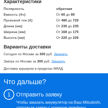
Характеристики
Полярность
обратная
Емкость (Ач)
От
60
до
80
Пусковой ток (А)
От
480
до
720
Длина (мм)
От
230
до
235
Ширина (мм)
От
168
до
175
Высота (мм)
От
220
до
226
Варианты доставки
Сегодня по Москве за
300
руб.
Заказать
Завтра по Москве за
300
руб.
Заказать
Доставка курьером в пределах МКАД.
Что дальше?
1
Отправить заявку
Чтобы заказать аккумулятор на Ваш Mitsubishi,
отправьте заявку
с номером телефона.