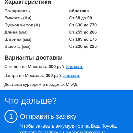
Характеристики
Полярность
обратная
Емкость (Ач)
От
68
до
90
Пусковой ток (А)
От
630
до
770
Длина (мм)
От
255
до
266
Ширина (мм)
От
169
до
175
Высота (мм)
От
220
до
225
Варианты доставки
Сегодня по Москве за
300
руб.
Заказать
Завтра по Москве за
300
руб.
Заказать
Доставка курьером в пределах МКАД.
Что дальше?
1
Отправить заявку
Чтобы заказать аккумулятор на Ваш Toyota,
отправьте заявку
с номером телефона.